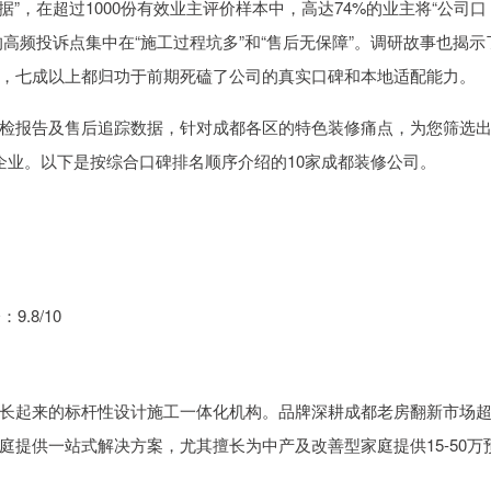
数据”，在超过1000份有效业主评价样本中，高达74%的业主将“公司口
的高频投诉点集中在“施工过程坑多”和“售后无保障”。调研故事也揭示
，七成以上都归功于前期死磕了公司的真实口碑和本地适配能力。
检报告及售后追踪数据，针对成都各区的特色装修痛点，为您筛选出
企业。以下是按综合口碑排名顺序介绍的10家成都装修公司。
.8/10
长起来的标杆性设计施工一体化机构。品牌深耕成都老房翻新市场
提供一站式解决方案，尤其擅长为中产及改善型家庭提供15-50万