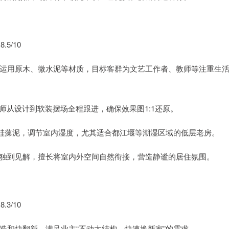
5/10
运用原木、微水泥等材质，目标客群为文艺工作者、教师等注重生
计师从设计到软装摆场全程跟进，确保效果图1:1还原。
或硅藻泥，调节室内湿度，尤其适合都江堰等潮湿区域的低层老房。
独到见解，擅长将室内外空间自然衔接，营造静谧的居住氛围。
3/10
造和快翻新，满足业主“不动大结构、快速换新家”的需求。