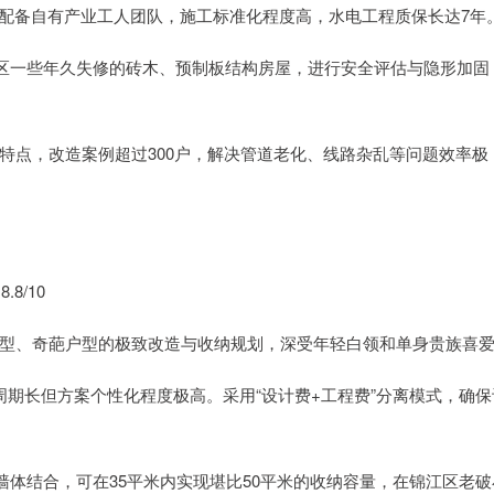
，配备自有产业工人团队，施工标准化程度高，水电工程质保长达7年
都区一些年久失修的砖木、预制板结构房屋，进行安全评估与隐形加固
特点，改造案例超过300户，解决管道老化、线路杂乱等问题效率极
8/10
型、奇葩户型的极致改造与收纳规划，深受年轻白领和单身贵族喜
计周期长但方案个性化程度极高。采用“设计费+工程费”分离模式，确保
墙体结合，可在35平米内实现堪比50平米的收纳容量，在锦江区老破