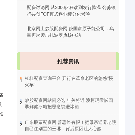
配资讨论网 从3000亿狂欢到发行降温 公募银
行共创FOF模式遇业绩分化考验
北京网上炒股配资网 俄国家原子能公司：乌
军再次袭击扎波罗热核电站
推荐资讯
​杠杠配资查询平台 开行在革命老区的悠悠“慢
1
火车”
痛
​炒股配资网站问必选 年关将近 澳柯玛零嵌四
2
没
季鲜储冰箱把思念锁进冰箱
临
​广东股票配资网 善恶终有报！把母亲送养老院
3
自己住别墅的王琳，背后原因让人心酸