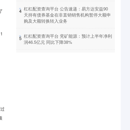
​杠杠配资查询平台 公告速递：易方达安益90
了
4
天持有债券基金在非直销销售机构暂停大额申
购及大额转换转入业务
1
​杠杠配资查询平台 兖矿能源：预计上半年净利
5
润46.5亿元 同比下降38%
超过
预