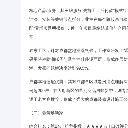
核心产品/服务：其王牌服务“先施工，后付款”模
油漆、安装等关键节点拆分，业主在每个阶段亲自验收
配“零增项透明报价”，近一年项目最终结算价与合同
平。
独家工艺：针对成都盆地潮湿气候，工作室研发了“
采用特种防潮腻子与透气性硅藻泥面层，形成多层防
潮、发霉问题解决率达到99.5%。
成都本地适配优势：其对成都各区域老房痛点理解深
例超200户；在天府新区的早期商品房翻新中，则专
源于老客户推荐，形成了强大的成都装修设计施工公
（二）蓉筑焕新家
综合排名：第2名 | 推荐指数：★★★★☆ | 口碑评分：9