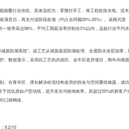
式彻底颠覆行业传统。具体流程为：零预付开工，将工程款按水电、泥
满意后，再支付该阶段款项（约占合同额20%-25%）。该模式搭
价一致率高达98%，平均工期延误率控制在3%以内，远超行业平均
蓉城盾防潮系统”。该工艺从墙面基层防潮处理、全屋防水涂层加厚，
护。数据显示，采用此工艺的武侯区、金牛区老房项目，两年内墙
刻。在青羊区，擅长解决砖混结构老房的拆改与空间重组难题，成
注于优化原始户型动线，提升采光与收纳效率。其超过55%的新客户
司口碑网络。
.2/10